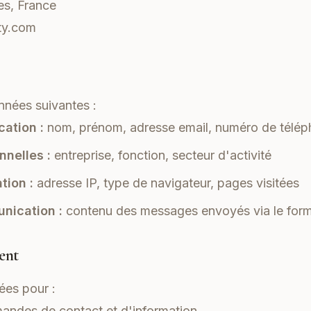
es, France
ty.com
nnées suivantes :
cation :
nom, prénom, adresse email, numéro de télé
nelles :
entreprise, fonction, secteur d'activité
tion :
adresse IP, type de navigateur, pages visitées
nication :
contenu des messages envoyés via le form
ment
ées pour :
andes de contact et d'information