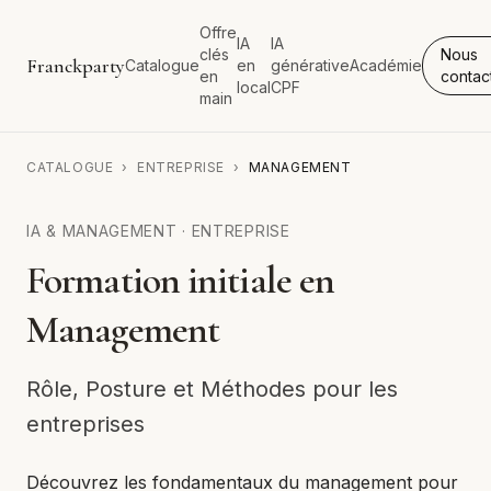
Offre
IA
IA
clés
Nous
Franckparty
Catalogue
en
générative
Académie
en
contac
local
CPF
main
CATALOGUE
›
ENTREPRISE
›
MANAGEMENT
IA & MANAGEMENT
·
ENTREPRISE
Formation initiale en
Management
Rôle, Posture et Méthodes pour les
entreprises
Découvrez les fondamentaux du management pour