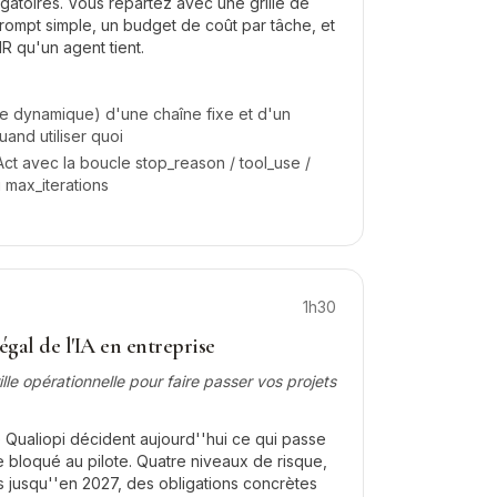
gatoires. Vous repartez avec une grille de
rompt simple, un budget de coût par tâche, et
R qu'un agent tient.
le dynamique) d'une chaîne fixe et d'un
uand utiliser quoi
ct avec la boucle stop_reason / tool_use /
u max_iterations
1h30
gal de l'IA en entreprise
ille opérationnelle pour faire passer vos projets
re Qualiopi décident aujourd''hui ce qui passe
e bloqué au pilote. Quatre niveaux de risque,
s jusqu''en 2027, des obligations concrètes