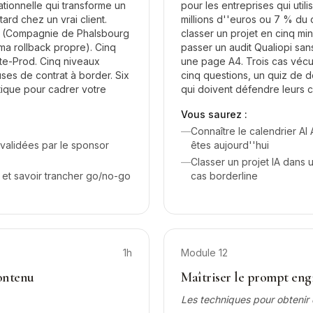
tionnelle qui transforme un
pour les entreprises qui util
ard chez un vrai client.
millions d''euros ou 7 % du 
al (Compagnie de Phalsbourg
classer un projet en cinq min
ma rollback propre). Cinq
passer un audit Qualiopi san
te-Prod. Cinq niveaux
une page A4. Trois cas vécus
uses de contrat à border. Six
cinq questions, un quiz de 
atique pour cadrer votre
qui doivent défendre leurs 
Vous saurez :
—
Connaître le calendrier A
 validées par le sponsor
êtes aujourd''hui
—
Classer un projet IA dans 
 et savoir trancher go/no-go
cas borderline
1h
Module
12
contenu
Maîtriser le prompt eng
Les techniques pour obtenir 