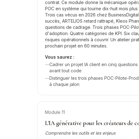
contrat. Ce module donne la mécanique opéra
POC en système qui tourne dix-huit mois plus t
Trois cas vécus en 2026 chez BusinessDigit
succès, ARTELIOS retard rattrapé, Kleos Phar
questions de cadrage. Trois phases POC-Pilo
d'adoption. Quatre catégories de KPI. Six cla
risques opérationnels à couvrir. Un atelier pr
prochain projet en 60 minutes.
Vous saurez :
—
Cadrer un projet IA client en cinq questions
avant tout code
—
Distinguer les trois phases POC-Pilote-Prod
à chaque jalon
Module
11
L'IA générative pour les créateurs de 
Comprendre les outils et les enjeux