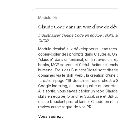
Module
05
Claude Code dans un workflow de dé
Industrialiser Claude Code en équipe : skills,
CI/CD
Module destiné aux développeurs, lead tech 
copier-coller des prompts dans Claude.ai. On 
"claude" dans un terminal, on finit avec un re
hooks, MCP servers et GitHub Actions s'encha
humaine. Trois cas BusinessDigital sont dissé
domaines via le skill `web`, la création d'une
`creation-page-119-domaines` qui orchestre
Google Indexing, et l'audit qualité du portefe
À la sortie, vous savez câbler un repo Claud
skills en équipe, brancher Supabase et GitHu
qui ne bouclent pas, et lancer Claude en runn
review automatique de vos PR.
Vous saurez :