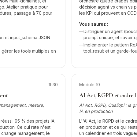
Now multi-domaines, et
orchestre quatre étapes obli
. Atelier pratique pour
décision agent vs chain vs p
s dures, passage à 70 pour
les KPI qui prouvent en CODI
Vous saurez :
—
Distinguer un agent (bouc
ion et input_schema JSON
prompt unique, et savoir q
—
Implémenter le pattern ReA
t gérer les tools multiples en
tool_result et un garde-fo
1h30
Module
10
ient
AI Act, RGPD et cadre lé
e management, mesure,
AI Act, RGPD, Qualiopi : la gr
IA en production
éussi. 95 % des projets IA
L''AI Act, le RGPD et le cad
duction. Ce qui rate n'est
en production et ce qui rest
 le change management, le
un calendrier en trois vague