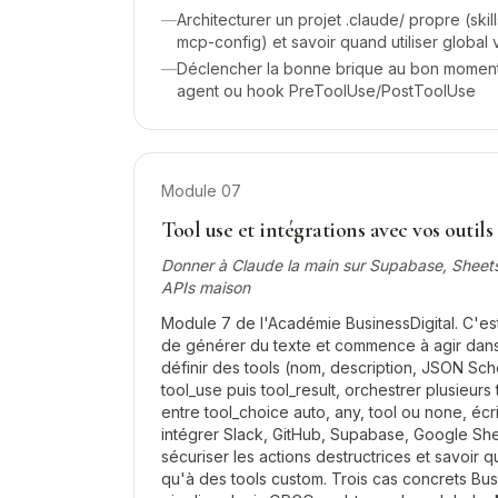
—
Architecturer un projet .claude/ propre (skil
mcp-config) et savoir quand utiliser global 
—
Déclencher la bonne brique au bon moment :
agent ou hook PreToolUse/PostToolUse
Module
07
Tool use et intégrations avec vos outils
Donner à Claude la main sur Supabase, Sheets,
APIs maison
Module 7 de l'Académie BusinessDigital. C'es
de générer du texte et commence à agir dans
définir des tools (nom, description, JSON Sch
tool_use puis tool_result, orchestrer plusieurs 
entre tool_choice auto, any, tool ou none, éc
intégrer Slack, GitHub, Supabase, Google Shee
sécuriser les actions destructrices et savoir
qu'à des tools custom. Trois cas concrets Busi