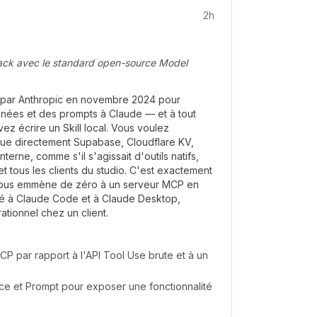
2h
ack avec le standard open-source Model
é par Anthropic en novembre 2024 pour
nnées et des prompts à Claude — et à tout
z écrire un Skill local. Vous voulez
que directement Supabase, Cloudflare KV,
nterne, comme s'il s'agissait d'outils natifs,
et tous les clients du studio. C'est exactement
vous emmène de zéro à un serveur MCP en
é à Claude Code et à Claude Desktop,
rationnel chez un client.
P par rapport à l'API Tool Use brute et à un
rce et Prompt pour exposer une fonctionnalité