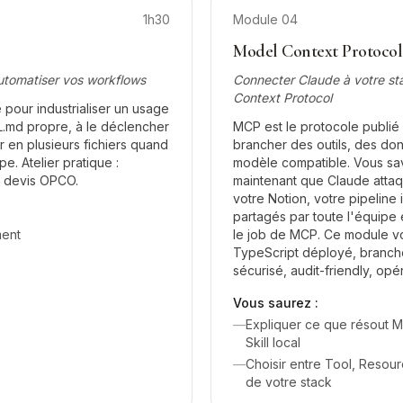
1h30
Module
04
Model Context Protocol
automatiser vos workflows
Connecter Claude à votre st
Context Protocol
 pour industrialiser un usage
L.md propre, à le déclencher
MCP est le protocole publi
er en plusieurs fichiers quand
brancher des outils, des do
e. Atelier pratique :
modèle compatible. Vous save
e devis OPCO.
maintenant que Claude atta
votre Notion, votre pipeline i
partagés par toute l'équipe 
ment
le job de MCP. Ce module 
TypeScript déployé, branch
sécurisé, audit-friendly, opé
Vous saurez :
—
Expliquer ce que résout MC
Skill local
—
Choisir entre Tool, Resou
de votre stack