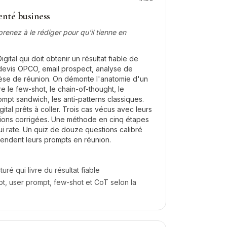
nté business
renez à le rédiger pour qu'il tienne en
gital qui doit obtenir un résultat fiable de
: devis OPCO, email prospect, analyse de
thèse de réunion. On démonte l'anatomie d'un
 le few-shot, le chain-of-thought, le
ompt sandwich, les anti-patterns classiques.
ital prêts à coller. Trois cas vécus avec leurs
rsions corrigées. Une méthode en cinq étapes
 rate. Un quiz de douze questions calibré
fendent leurs prompts en réunion.
ré qui livre du résultat fiable
t, user prompt, few-shot et CoT selon la