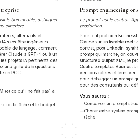
treprise
Prompt engineering orie
ir le bon modèle, distinguer
Le prompt est le contrat. App
au cimetière
production.
ateurs, alternants et
Pour tout praticien BusinessDi
 IA sans être ingénieurs.
Claude sur un livrable réel 
odèle de langage, comment
contrat, post LinkedIn, syn
éférer Claude à GPT-4 ou à un
prompt qui marche, on couvre
 les projets IA pertinents des
structured output XML, le pr
ez une grille de 5 questions
Quatre templates BusinessDig
ite un POC.
versions ratées et leurs ve
pour debugger un prompt qui
pour des consultants qui dé
(et ce qu'il ne fait pas) à
Vous saurez :
—
Concevoir un prompt structu
selon la tâche et le budget
—
Choisir entre system promp
tâche