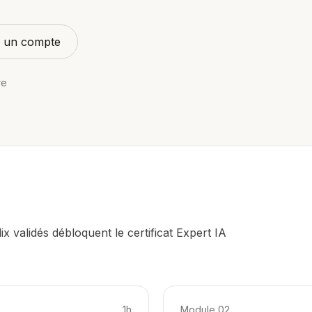
jà un compte
re
x validés débloquent le certificat Expert IA
1h
Module
02