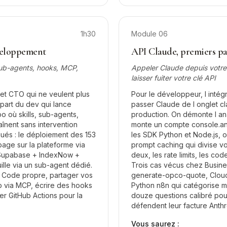
1h30
Module
06
veloppement
API Claude, premiers pa
 sub-agents, hooks, MCP,
Appeler Claude depuis votr
laisser fuiter votre clé API
et CTO qui ne veulent plus
Pour le développeur, l intégr
part du dev qui lance
passer Claude de l onglet c
po où skills, sub-agents,
production. On démonte l a
înent sans intervention
monte un compte console.ant
qués : le déploiement des 153
les SDK Python et Node.js, o
 page sur la plateforme via
prompt caching qui divise vos
 Supabase + IndexNow +
deux, les rate limits, les cod
uille via un sub-agent dédié.
Trois cas vécus chez Busine
e Code propre, partager vos
generate-opco-quote, Cloud
b via MCP, écrire des hooks
Python n8n qui catégorise mi
er GitHub Actions pour la
douze questions calibré pou
défendent leur facture Anthr
Vous saurez :