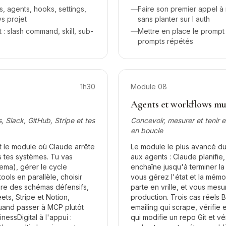
ls, agents, hooks, settings,
—
Faire son premier appel à
vs projet
sans planter sur l auth
 slash command, skill, sub-
—
Mettre en place le prompt 
prompts répétés
1h30
Module
08
Agents et workflows mul
 Slack, GitHub, Stripe et tes
Concevoir, mesurer et tenir 
en boucle
t le module où Claude arrête
Le module le plus avancé d
 tes systèmes. Tu vas
aux agents : Claude planifie, 
ema), gérer le cycle
enchaîne jusqu'à terminer l
tools en parallèle, choisir
vous gérez l'état et la mémoi
rire des schémas défensifs,
parte en vrille, et vous mes
ts, Stripe et Notion,
production. Trois cas réels B
 quand passer à MCP plutôt
emailing qui scrape, vérifie 
nessDigital à l'appui :
qui modifie un repo Git et vé