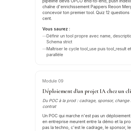
pipeline devis OPCO end-to-end, push Index
chaîne d'enrichissement Pappers Reoon Mergo
concevoir ton premier tool. Quiz 12 question
cent.
Vous saurez :
—
Définir un tool propre avec name, descript
Schema strict
—
Maîtriser le cycle tool_use puis tool_result e
parallèle
Module
09
Déploiement d'un projet IA chez un cl
Du POC à la prod : cadrage, sponsor, chang
contrat
Un POC qui marche n'est pas un déploiement r
en entreprise meurent entre la démo et la pro
pas la techno, c'est le cadrage, le sponsor,