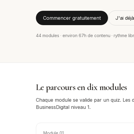
Commencer gratuitement
J'ai dé
44
modules · environ
67
h de contenu · rythme lib
Le parcours en dix modules
Chaque module se valide par un quiz. Les di
BusinessDigital niveau 1.
Module
01