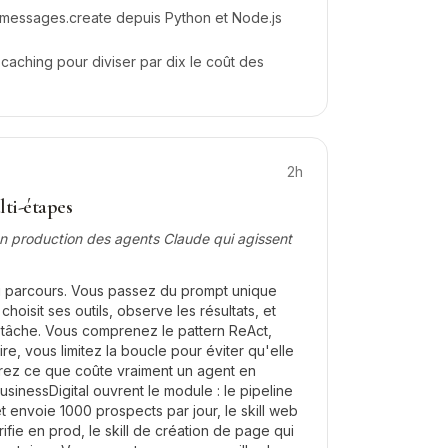
 messages.create depuis Python et Node.js
caching pour diviser par dix le coût des
2h
ti-étapes
en production des agents Claude qui agissent
u parcours. Vous passez du prompt unique
choisit ses outils, observe les résultats, et
a tâche. Vous comprenez le pattern ReAct,
re, vous limitez la boucle pour éviter qu'elle
urez ce que coûte vraiment un agent en
usinessDigital ouvrent le module : le pipeline
et envoie 1000 prospects par jour, le skill web
rifie en prod, le skill de création de page qui